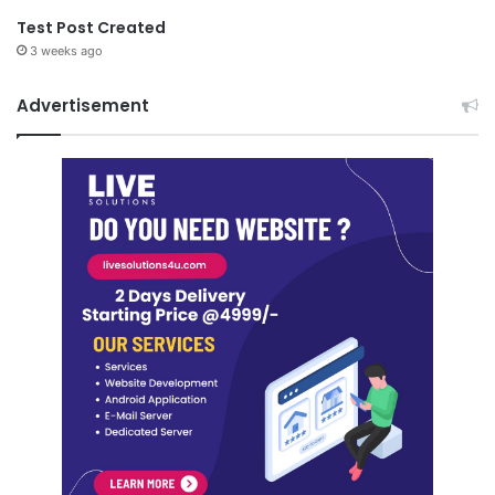
Test Post Created
3 weeks ago
Advertisement