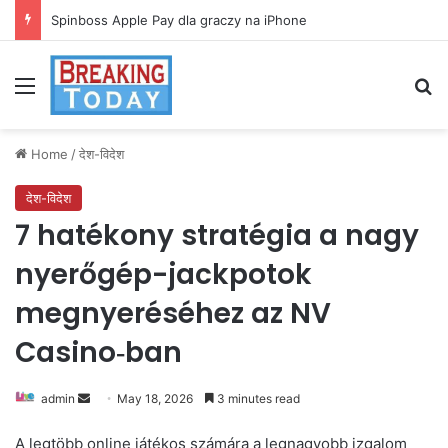
Spinboss Apple Pay dla graczy na iPhone
Menu
Se
Home
/
देश-विदेश
देश-विदेश
7 hatékony stratégia a nagy
nyerőgép-jackpotok
megnyeréséhez az NV
Casino‑ban
Send
admin
May 18, 2026
3 minutes read
an
A legtöbb online játékos számára a legnagyobb izgalom
email