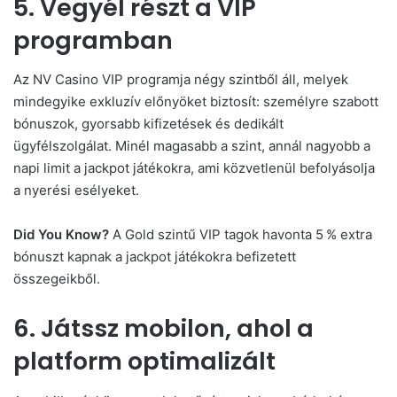
5. Vegyél részt a VIP
programban
Az NV Casino VIP programja négy szintből áll, melyek
mindegyike exkluzív előnyöket biztosít: személyre szabott
bónuszok, gyorsabb kifizetések és dedikált
ügyfélszolgálat. Minél magasabb a szint, annál nagyobb a
napi limit a jackpot játékokra, ami közvetlenül befolyásolja
a nyerési esélyeket.
Did You Know?
A Gold szintű VIP tagok havonta 5 % extra
bónuszt kapnak a jackpot játékokra befizetett
összegeikből.
6. Játssz mobilon, ahol a
platform optimalizált