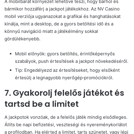
A mobilbarát környezet lehetővé teszi, hogy bárhol és
bármikor hozzáférj a jackpot játékokhoz. Az NV Casino
mobil verziója ugyanazokat a grafikai és hanghatásokat
kínálja, mint a desktop, de a gyors betöltési idő és a
könnyű navigáció miatt a játékélmény sokkal
gördülékenyebb.
Mobil előnyök: gyors betöltés, érintőképernyős
szabályok, push értesítések a jackpot növekedéséről.
Tip: Engedélyezd az értesítéseket, hogy elsőként
értesülj a legnagyobb nyerőgép‑promóciókról.
7. Gyakorolj felelős játékot és
tartsd be a limitet
A jackpotok vonzóak, de a felelős játék mindig elsődleges.
Állíts be napi befizetési, veszteségi és nyereménykorlátot
a profilodban. Ha elérted a limitet, tarts szünetet, vagy lépj