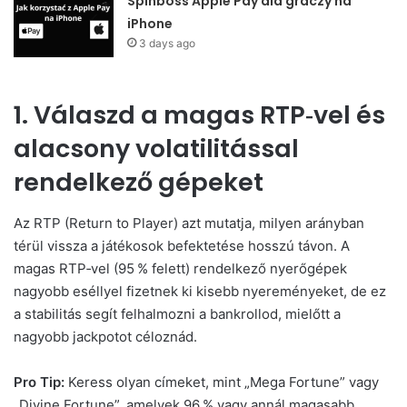
Spinboss Apple Pay dla graczy na
iPhone
3 days ago
1. Válaszd a magas RTP‑vel és
alacsony volatilitással
rendelkező gépeket
Az RTP (Return to Player) azt mutatja, milyen arányban
térül vissza a játékosok befektetése hosszú távon. A
magas RTP‑vel (95 % felett) rendelkező nyerőgépek
nagyobb eséllyel fizetnek ki kisebb nyereményeket, de ez
a stabilitás segít felhalmozni a bankrollod, mielőtt a
nagyobb jackpotot céloznád.
Pro Tip:
Keress olyan címeket, mint „Mega Fortune” vagy
„Divine Fortune”, amelyek 96 % vagy annál magasabb