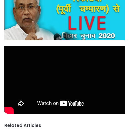
Related Articles