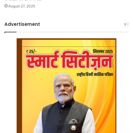
August 27, 2025
Advertisement