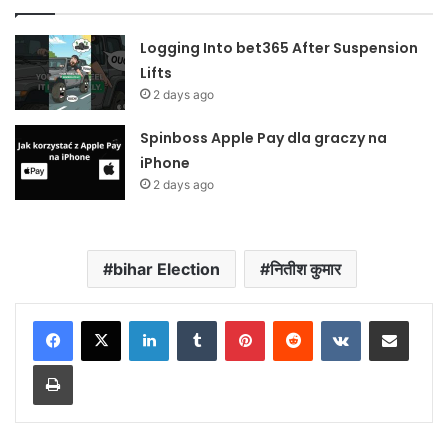
Logging Into bet365 After Suspension
Lifts
2 days ago
Spinboss Apple Pay dla graczy na
iPhone
2 days ago
bihar Election
नितीश कुमार
LinkedIn
Tumblr
Pinterest
Reddit
VKontakte
Share via Email
Print