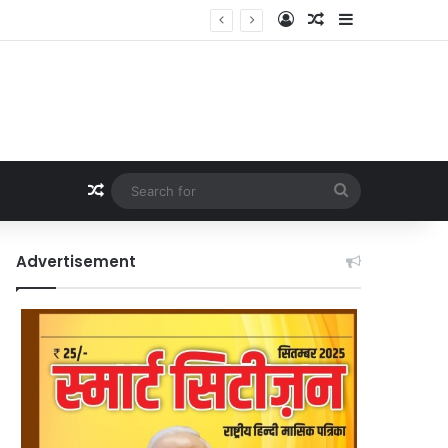
Log In
Random Article
Sidebar
Random Article
Search
for
Advertisement