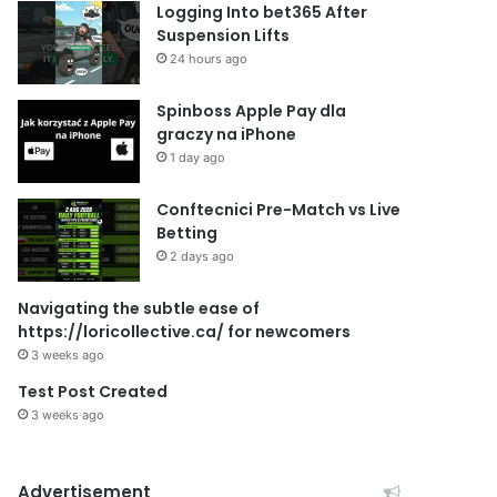
Logging Into bet365 After
Suspension Lifts
24 hours ago
Spinboss Apple Pay dla
graczy na iPhone
1 day ago
Conftecnici Pre-Match vs Live
Betting
2 days ago
Navigating the subtle ease of
https://loricollective.ca/ for newcomers
3 weeks ago
Test Post Created
3 weeks ago
Advertisement