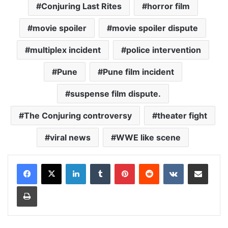
Conjuring Last Rites
horror film
movie spoiler
movie spoiler dispute
multiplex incident
police intervention
Pune
Pune film incident
suspense film dispute.
The Conjuring controversy
theater fight
viral news
WWE like scene
LinkedIn
Tumblr
Pinterest
Reddit
VKontakte
Share via Email
Print