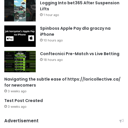
Logging Into bet365 After Suspension
Lifts
1 hour ago
Spinboss Apple Pay dla graczy na
iPhone
10 hours ago
Conftecnici Pre-Match vs Live Betting
18 hours ago
Navigating the subtle ease of https://loricollective.ca/
for newcomers
3 weeks ago
Test Post Created
3 weeks ago
Advertisement