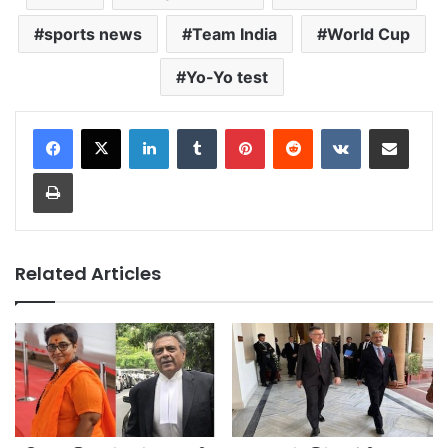
sports news
Team India
World Cup
Yo-Yo test
LinkedIn
Tumblr
Pinterest
Reddit
VKontakte
Share via Email
Print
Related Articles