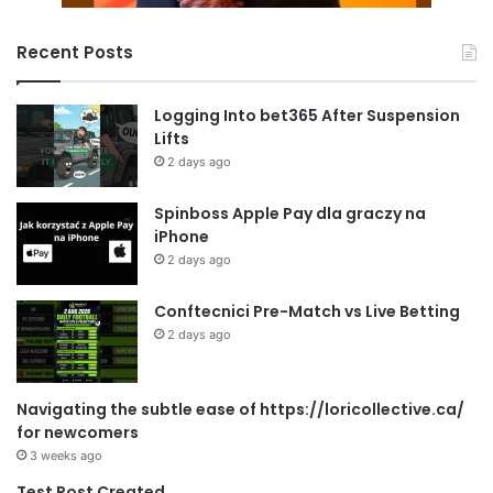
Recent Posts
Logging Into bet365 After Suspension
Lifts
2 days ago
Spinboss Apple Pay dla graczy na
iPhone
2 days ago
Conftecnici Pre-Match vs Live Betting
2 days ago
Navigating the subtle ease of https://loricollective.ca/
for newcomers
3 weeks ago
Test Post Created