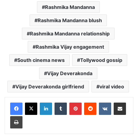
Rashmika Mandanna
Rashmika Mandanna blush
Rashmika Mandanna relationship
Rashmika Vijay engagement
South cinema news
Tollywood gossip
Vijay Deverakonda
Vijay Deverakonda girlfriend
viral video
LinkedIn
Tumblr
Pinterest
Reddit
VKontakte
Share via Email
Print