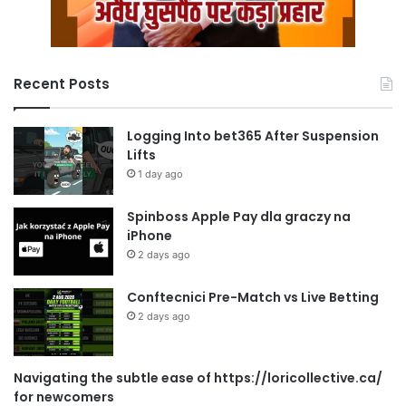
Recent Posts
Logging Into bet365 After Suspension
Lifts
1 day ago
Spinboss Apple Pay dla graczy na
iPhone
2 days ago
Conftecnici Pre-Match vs Live Betting
2 days ago
Navigating the subtle ease of https://loricollective.ca/
for newcomers