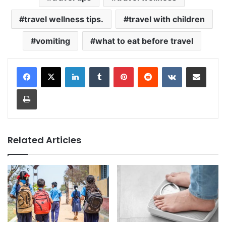
travel wellness tips.
travel with children
vomiting
what to eat before travel
LinkedIn
Tumblr
Pinterest
Reddit
VKontakte
Share via Email
Print
Related Articles