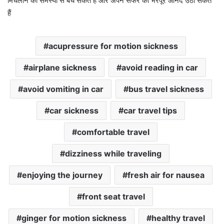
मिचलाने की समस्या से बच सकते हैं और अपने सफर का भरपूर आनंद उठा सकते
हैं
acupressure for motion sickness
airplane sickness
avoid reading in car
avoid vomiting in car
bus travel sickness
car sickness
car travel tips
comfortable travel
dizziness while traveling
enjoying the journey
fresh air for nausea
front seat travel
ginger for motion sickness
healthy travel