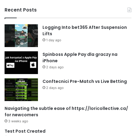
Recent Posts
Logging Into bet365 After Suspension
Lifts
1 day ago
Spinboss Apple Pay dla graczy na
iPhone
2 days ago
Conftecnici Pre-Match vs Live Betting
2 days ago
Navigating the subtle ease of https://loricollective.ca/
for newcomers
3 weeks ago
Test Post Created