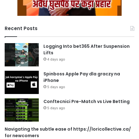
Recent Posts
Logging Into bet365 After Suspension
Lifts
4 days ago
Spinboss Apple Pay dla graczy na
iPhone
5 days ago
Conftecnici Pre-Match vs Live Betting
5 days ago
Navigating the subtle ease of https://loricollective.ca/
for newcomers