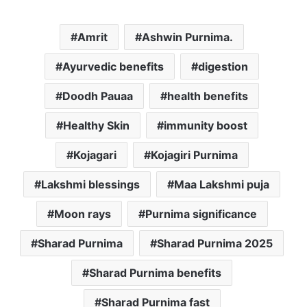
Amrit
Ashwin Purnima.
Ayurvedic benefits
digestion
Doodh Pauaa
health benefits
Healthy Skin
immunity boost
Kojagari
Kojagiri Purnima
Lakshmi blessings
Maa Lakshmi puja
Moon rays
Purnima significance
Sharad Purnima
Sharad Purnima 2025
Sharad Purnima benefits
Sharad Purnima fast