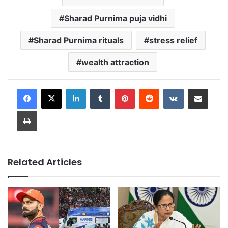
Sharad Purnima puja vidhi
Sharad Purnima rituals
stress relief
wealth attraction
LinkedIn
Tumblr
Pinterest
Reddit
VKontakte
Share via Email
Print
Related Articles