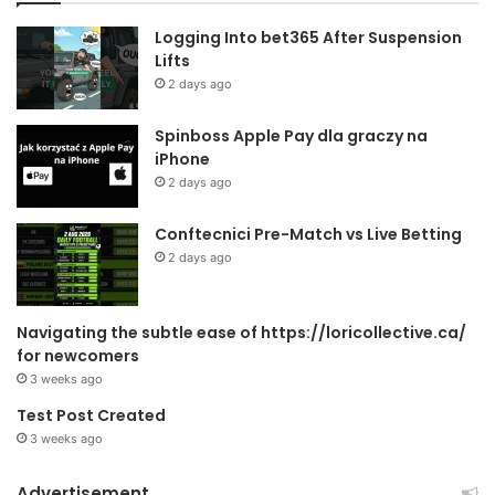
Logging Into bet365 After Suspension
Lifts
2 days ago
Spinboss Apple Pay dla graczy na
iPhone
2 days ago
Conftecnici Pre-Match vs Live Betting
2 days ago
Navigating the subtle ease of https://loricollective.ca/
for newcomers
3 weeks ago
Test Post Created
3 weeks ago
Advertisement