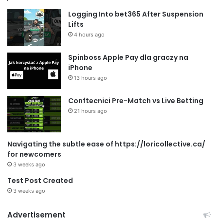
Logging Into bet365 After Suspension
Lifts
4 hours ago
Spinboss Apple Pay dla graczy na
iPhone
13 hours ago
Conftecnici Pre-Match vs Live Betting
21 hours ago
Navigating the subtle ease of https://loricollective.ca/
for newcomers
3 weeks ago
Test Post Created
3 weeks ago
Advertisement