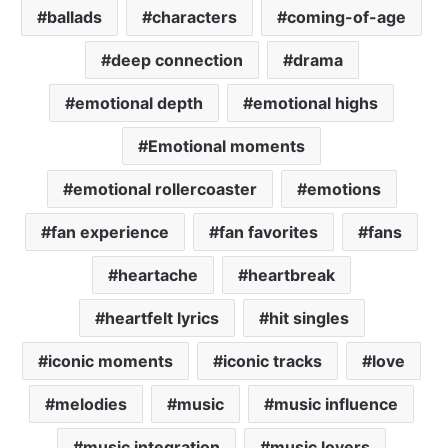
ballads
characters
coming-of-age
deep connection
drama
emotional depth
emotional highs
Emotional moments
emotional rollercoaster
emotions
fan experience
fan favorites
fans
heartache
heartbreak
heartfelt lyrics
hit singles
iconic moments
iconic tracks
love
melodies
music
music influence
music integration
music lovers