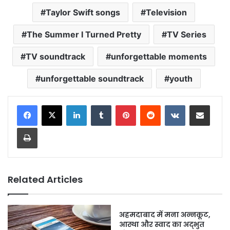
Taylor Swift songs
Television
The Summer I Turned Pretty
TV Series
TV soundtrack
unforgettable moments
unforgettable soundtrack
youth
LinkedIn
Tumblr
Pinterest
Reddit
VKontakte
Share via Email
Print
Related Articles
अहमदाबाद में मना अन्नकूट,
आस्था और स्वाद का अद्भुत