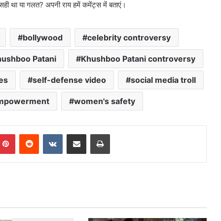
ा सही था या गलत? अपनी राय हमें कमेंट्स में बताएं।
bollywood
celebrity controversy
ushboo Patani
Khushboo Patani controversy
es
self-defense video
social media troll
mpowerment
women's safety
mblr
Pinterest
Reddit
VKontakte
Share via Email
Print