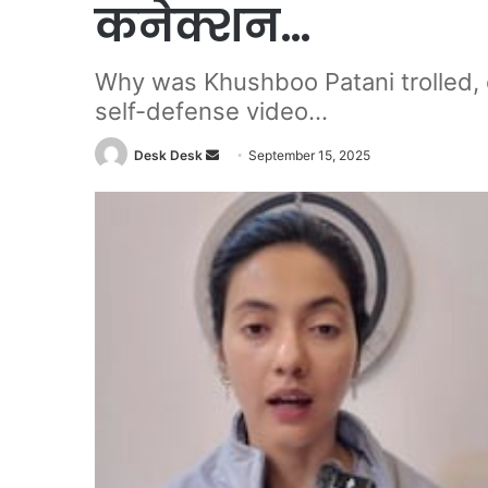
कनेक्शन…
Why was Khushboo Patani trolled, 
self-defense video...
Send
Desk Desk
September 15, 2025
an
email