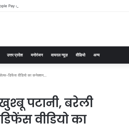
pple Pay dla graczy na iPhone
उत्तर प्रदेश
मनोरंजन
वायरल न्यूज़
वीडियो
अन्य
र सेल्फ-डिफेंस वीडियो का कनेक्शन…
 खुश्बू पटानी, बरेली
िफेंस वीडियो का