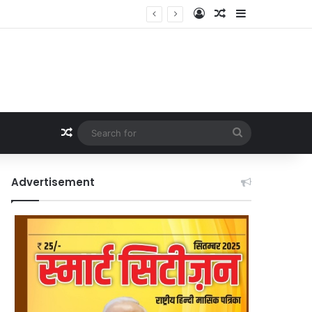
Log In
Random Article
Sidebar
Random Article
Search
for
Advertisement