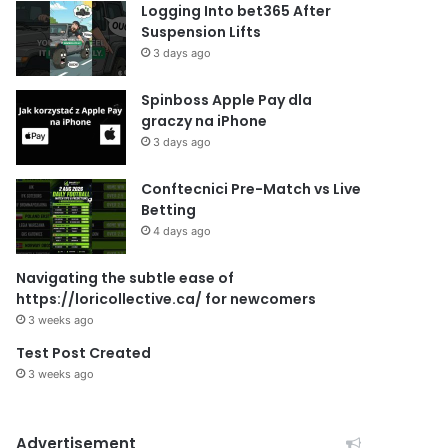
Logging Into bet365 After
Suspension Lifts
3 days ago
Spinboss Apple Pay dla
graczy na iPhone
3 days ago
Conftecnici Pre-Match vs Live
Betting
4 days ago
Navigating the subtle ease of
https://loricollective.ca/ for newcomers
3 weeks ago
Test Post Created
3 weeks ago
Advertisement