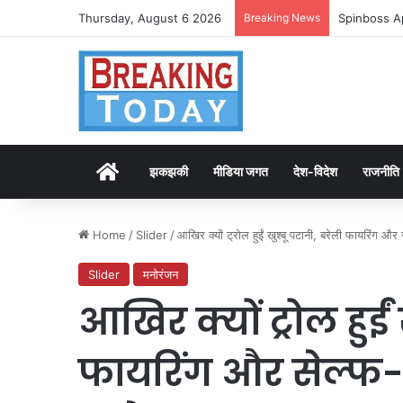
Thursday, August 6 2026
Breaking News
Spinboss A
Home
झकझकी
मीडिया जगत
देश-विदेश
राजनीति
Home
/
Slider
/
आखिर क्यों ट्रोल हुईं खुश्बू पटानी, बरेली फायरिंग औ
Slider
मनोरंजन
आखिर क्यों ट्रोल हुईं
फायरिंग और सेल्फ-ड