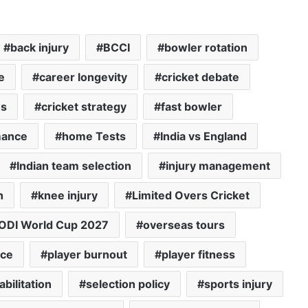
back injury
BCCI
bowler rotation
e
career longevity
cricket debate
ws
cricket strategy
fast bowler
mance
home Tests
India vs England
Indian team selection
injury management
h
knee injury
Limited Overs Cricket
ODI World Cup 2027
overseas tours
nce
player burnout
player fitness
abilitation
selection policy
sports injury