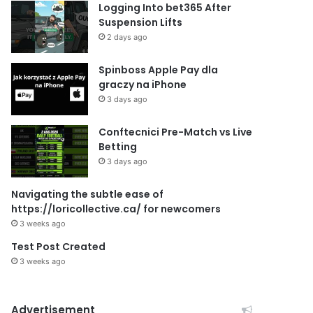
Logging Into bet365 After
Suspension Lifts
2 days ago
Spinboss Apple Pay dla
graczy na iPhone
3 days ago
Conftecnici Pre-Match vs Live
Betting
3 days ago
Navigating the subtle ease of
https://loricollective.ca/ for newcomers
3 weeks ago
Test Post Created
3 weeks ago
Advertisement