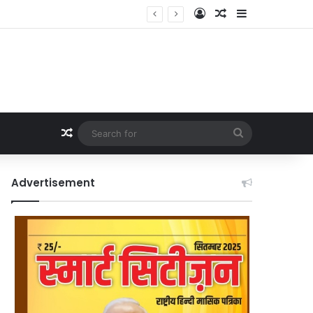
Log In
Random Article
Sidebar
Random Article
Search
for
Advertisement