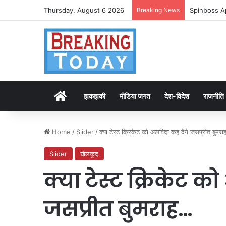
Thursday, August 6 2026
Breaking News
Spinboss A
Home
झकझकी
मीडिया जगत
देश-विदेश
राजनीति
Home
/
Slider
/
क्या टेस्ट क्रिकेट को अलविदा कह देंगे जसप्रीत बुमर
Slider
खेलकूद
क्या टेस्ट क्रिकेट क
जसप्रीत बुमराह…