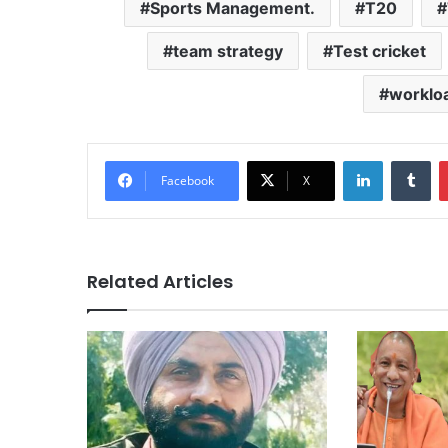
Sports Management.
T20
team strategy
Test cricket
worklo
LinkedIn
Tu
Facebook
X
Related Articles