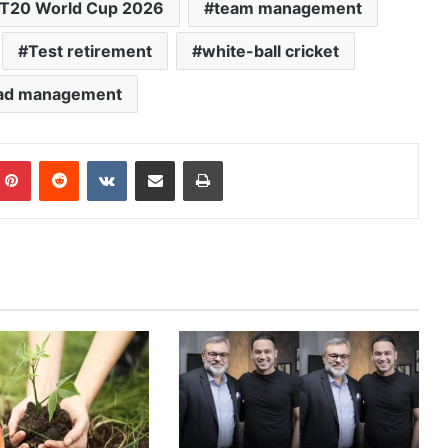
T20 World Cup 2026
team management
Test retirement
white-ball cricket
ad management
mblr
Pinterest
Reddit
VKontakte
Share via Email
Print