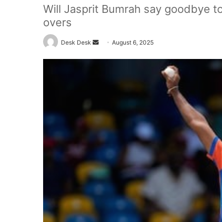
Will Jasprit Bumrah say goodbye to 
overs
Send
Desk Desk
August 6, 2025
an
email