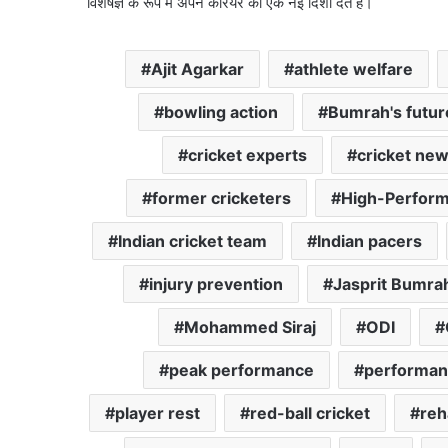
विशेषज्ञ के रूप में अपने करियर को एक नई दिशा देते हैं।
Ajit Agarkar
athlete welfare
bowling action
Bumrah's futur
cricket experts
cricket ne
former cricketers
High-Perfor
Indian cricket team
Indian pacers
injury prevention
Jasprit Bumra
Mohammed Siraj
ODI
peak performance
performa
player rest
red-ball cricket
reh