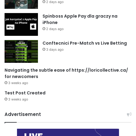
2 days ago
Spinboss Apple Pay dla graczy na
iPhone
2 days ago
Conftecnici Pre-Match vs Live Betting
3 days ago
Navigating the subtle ease of https://loricollective.ca/
for newcomers
3 weeks ago
Test Post Created
3 weeks ago
Advertisement