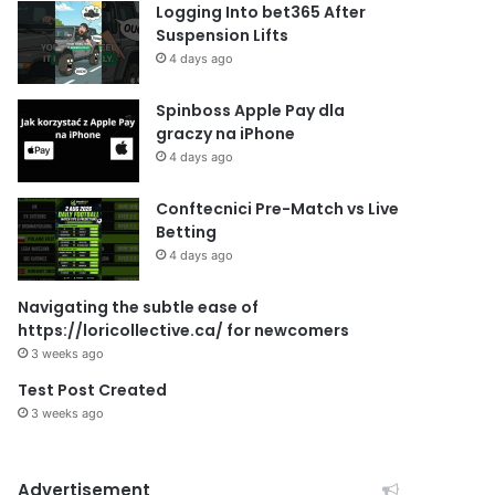
Logging Into bet365 After
Suspension Lifts
4 days ago
Spinboss Apple Pay dla
graczy na iPhone
4 days ago
Conftecnici Pre-Match vs Live
Betting
4 days ago
Navigating the subtle ease of
https://loricollective.ca/ for newcomers
3 weeks ago
Test Post Created
3 weeks ago
Advertisement