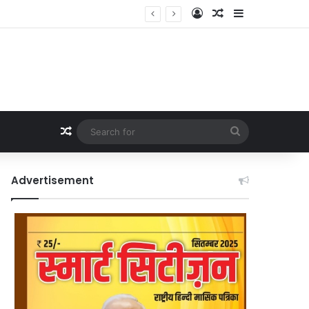
Log In
Random Article
Sidebar
Random Article
Search
for
Advertisement