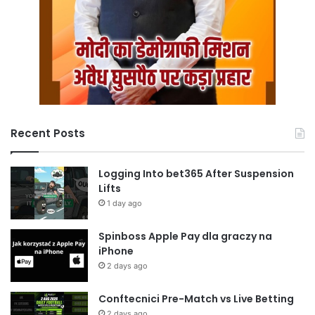
Recent Posts
Logging Into bet365 After Suspension
Lifts
1 day ago
Spinboss Apple Pay dla graczy na
iPhone
2 days ago
Conftecnici Pre-Match vs Live Betting
2 days ago