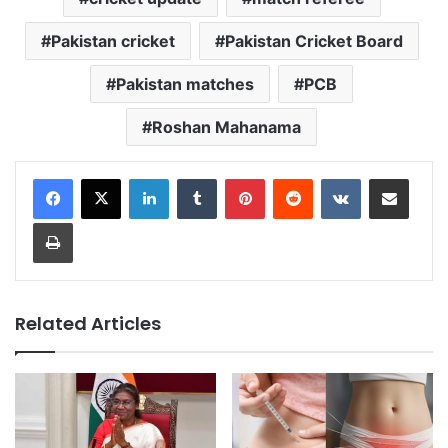
Pakistan cricket
Pakistan Cricket Board
Pakistan matches
PCB
Roshan Mahanama
LinkedIn
Tumblr
Pinterest
Reddit
VKontakte
Share via Email
Print
Related Articles