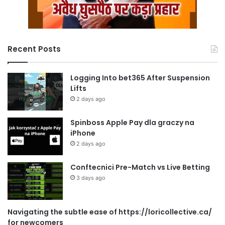
Recent Posts
Logging Into bet365 After Suspension
Lifts
2 days ago
Spinboss Apple Pay dla graczy na
iPhone
2 days ago
Conftecnici Pre-Match vs Live Betting
3 days ago
Navigating the subtle ease of https://loricollective.ca/
for newcomers