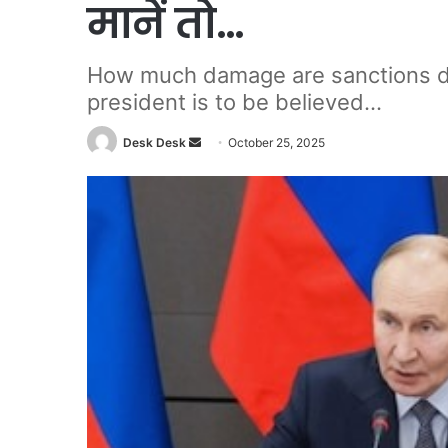
मानें तो…
How much damage are sanctions doi
president is to be believed...
Send
Desk Desk
October 25, 2025
an
email