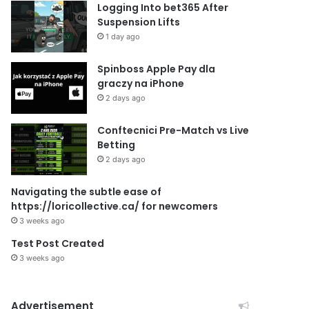
Logging Into bet365 After
Suspension Lifts
1 day ago
Spinboss Apple Pay dla
graczy na iPhone
2 days ago
Conftecnici Pre-Match vs Live
Betting
2 days ago
Navigating the subtle ease of
https://loricollective.ca/ for newcomers
3 weeks ago
Test Post Created
3 weeks ago
Advertisement