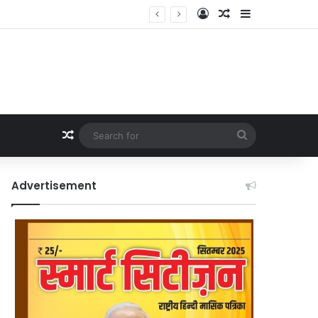
Log In
Random Article
Sidebar
Random Article
Search
for
Advertisement