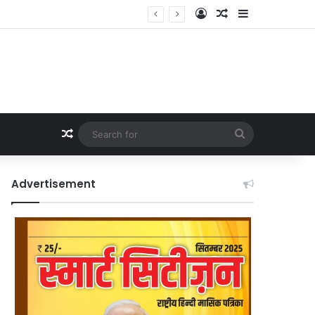
Log In
Random Article
Sidebar
Random Article
Search
for
Advertisement