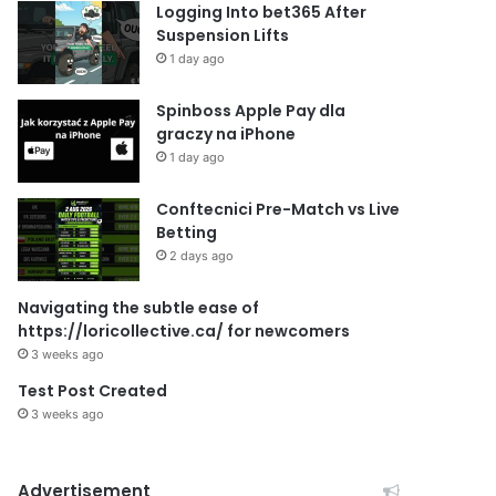
Logging Into bet365 After
Suspension Lifts
1 day ago
Spinboss Apple Pay dla
graczy na iPhone
1 day ago
Conftecnici Pre-Match vs Live
Betting
2 days ago
Navigating the subtle ease of
https://loricollective.ca/ for newcomers
3 weeks ago
Test Post Created
3 weeks ago
Advertisement