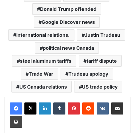
Donald Trump offended
Google Discover news
international relations.
Justin Trudeau
political news Canada
steel aluminum tariffs
tariff dispute
Trade War
Trudeau apology
US Canada relations
US trade policy
LinkedIn
Tumblr
Pinterest
Reddit
VKontakte
Share via Email
Print