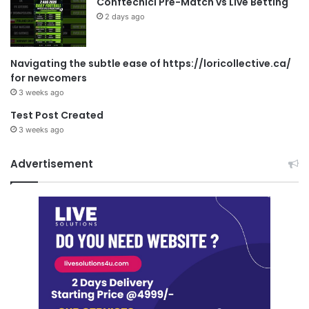
Conftecnici Pre-Match vs Live Betting
2 days ago
Navigating the subtle ease of https://loricollective.ca/
for newcomers
3 weeks ago
Test Post Created
3 weeks ago
Advertisement