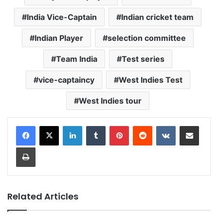
India Vice-Captain
Indian cricket team
Indian Player
selection committee
Team India
Test series
vice-captaincy
West Indies Test
West Indies tour
LinkedIn
Tumblr
Pinterest
Reddit
VKontakte
Share via Email
Print
Related Articles