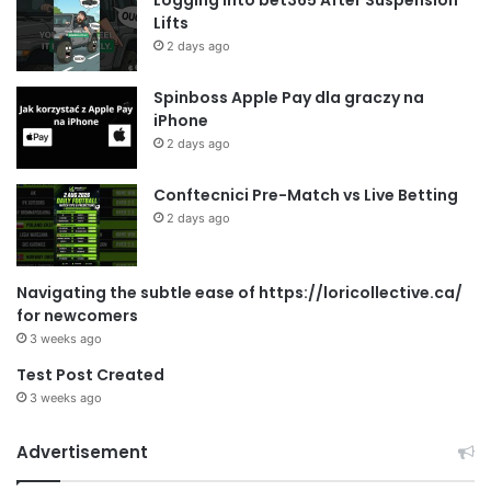
Lifts
2 days ago
Spinboss Apple Pay dla graczy na
iPhone
2 days ago
Conftecnici Pre-Match vs Live Betting
2 days ago
Navigating the subtle ease of https://loricollective.ca/
for newcomers
3 weeks ago
Test Post Created
3 weeks ago
Advertisement