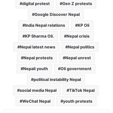
digital protest
Gen Z protests
Google Discover Nepal
India Nepal relations
KP Oli
KP Sharma Oli.
Nepal crisis
Nepal latest news
Nepal politics
Nepal protests
Nepal unrest
Nepali youth
Oli government
political instability Nepal
social media Nepal
TikTok Nepal
WeChat Nepal
youth protests