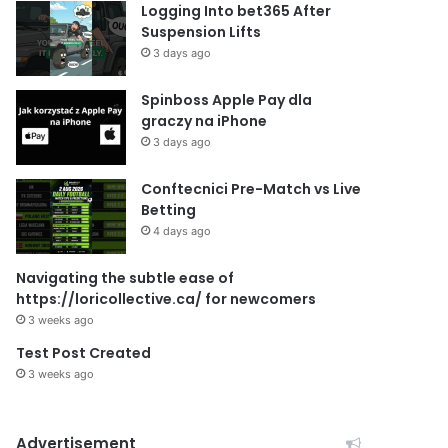
Logging Into bet365 After
Suspension Lifts
3 days ago
Spinboss Apple Pay dla
graczy na iPhone
3 days ago
Conftecnici Pre-Match vs Live
Betting
4 days ago
Navigating the subtle ease of
https://loricollective.ca/ for newcomers
3 weeks ago
Test Post Created
3 weeks ago
Advertisement