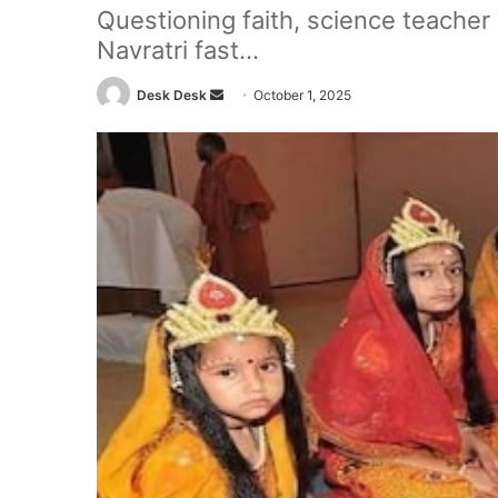
Questioning faith, science teacher
Navratri fast...
Send
Desk Desk
October 1, 2025
an
email