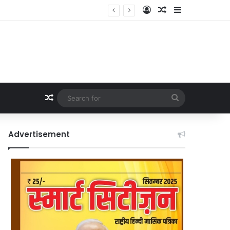
Log In
Random Article
Sidebar
Random Article
Search
for
Advertisement