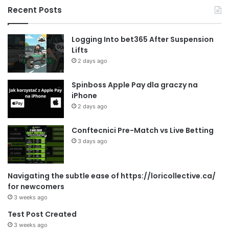
Recent Posts
Logging Into bet365 After Suspension
Lifts
2 days ago
Spinboss Apple Pay dla graczy na
iPhone
2 days ago
Conftecnici Pre-Match vs Live Betting
3 days ago
Navigating the subtle ease of https://loricollective.ca/
for newcomers
3 weeks ago
Test Post Created
3 weeks ago