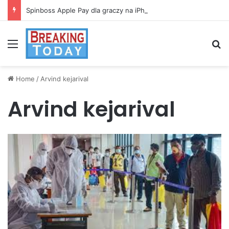
Spinboss Apple Pay dla graczy na iPhone
Menu
Se
Home
/
Arvind kejarival
Arvind kejarival