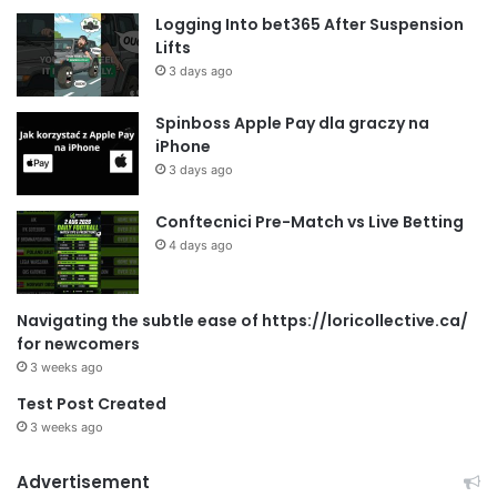
Logging Into bet365 After Suspension
Lifts
3 days ago
Spinboss Apple Pay dla graczy na
iPhone
3 days ago
Conftecnici Pre-Match vs Live Betting
4 days ago
Navigating the subtle ease of https://loricollective.ca/
for newcomers
3 weeks ago
Test Post Created
3 weeks ago
Advertisement