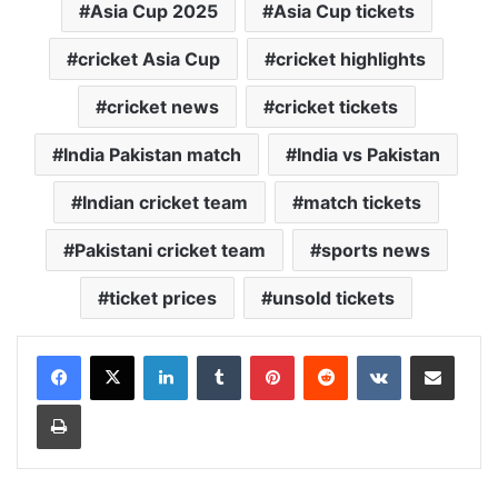
Asia Cup 2025
Asia Cup tickets
cricket Asia Cup
cricket highlights
cricket news
cricket tickets
India Pakistan match
India vs Pakistan
Indian cricket team
match tickets
Pakistani cricket team
sports news
ticket prices
unsold tickets
LinkedIn
Tumblr
Pinterest
Reddit
VKontakte
Share via Email
Print