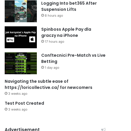
Logging Into bet365 After
Suspension Lifts
8 hours ago
Spinboss Apple Pay dla
graczy na iPhone
17 hours ago
Conftecnici Pre-Match vs Live
Betting
1 day ago
Navigating the subtle ease of
https://loricollective.ca/ for newcomers
3 weeks ago
Test Post Created
3 weeks ago
Advertisement