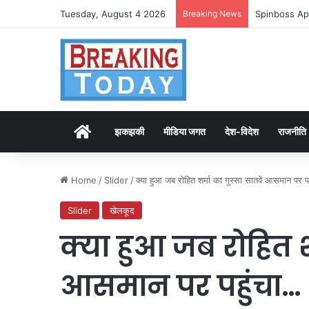
Tuesday, August 4 2026
Breaking News
Spinboss Ap
Home
झकझकी
मीडिया जगत
देश-विदेश
राजनीति
Home
/
Slider
/
क्या हुआ जब रोहित शर्मा का गुस्सा सातवें आसमान पर प
Slider
खेलकूद
क्या हुआ जब रोहित शर
आसमान पर पहुंचा…