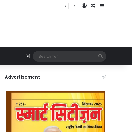
Log In
Random Article
Sidebar
Random Article
Search
for
Advertisement