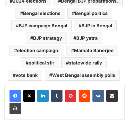
2024 elections
Bengal BJP preparations.
Bengal elections
Bengal politics
BJP campaign Bengal
BJP in Bengal
BJP strategy
BJP yatra
election campaign.
Mamata Banerjee
political stir
statewide rally
vote bank
West Bengal assembly polls
LinkedIn
Tumblr
Pinterest
Reddit
VKontakte
Share via Email
Print