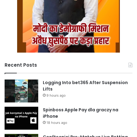
Recent Posts
Logging Into bet365 After Suspension
Lifts
9 hours ago
Spinboss Apple Pay dla graczy na
iPhone
18 hours ago
Conftecnici Pre-Match vs Live Betting