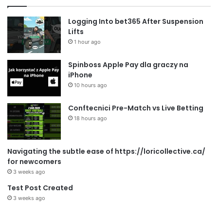
Logging Into bet365 After Suspension
Lifts
1 hour ago
Spinboss Apple Pay dla graczy na
iPhone
10 hours ago
Conftecnici Pre-Match vs Live Betting
18 hours ago
Navigating the subtle ease of https://loricollective.ca/
for newcomers
3 weeks ago
Test Post Created
3 weeks ago