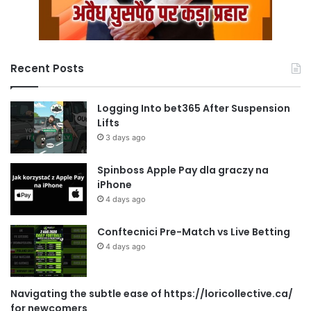
Recent Posts
Logging Into bet365 After Suspension
Lifts
3 days ago
Spinboss Apple Pay dla graczy na
iPhone
4 days ago
Conftecnici Pre-Match vs Live Betting
4 days ago
Navigating the subtle ease of https://loricollective.ca/
for newcomers