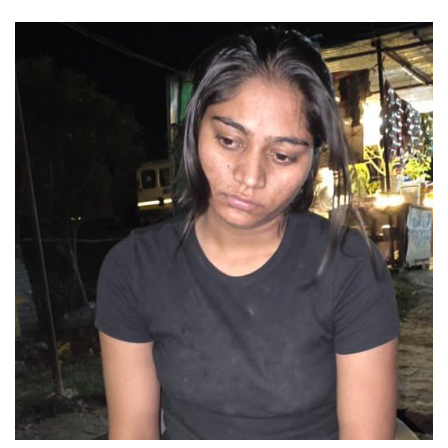
on
an
X
email