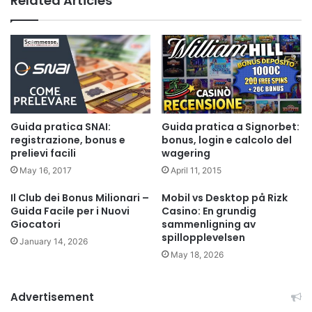
Related Articles
Guida pratica SNAI:
Guida pratica a Signorbet:
registrazione, bonus e
bonus, login e calcolo del
prelievi facili
wagering
May 16, 2017
April 11, 2015
Il Club dei Bonus Milionari –
Mobil vs Desktop på Rizk
Guida Facile per i Nuovi
Casino: En grundig
Giocatori
sammenligning av
spillopplevelsen
January 14, 2026
May 18, 2026
Advertisement