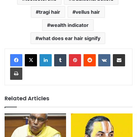
tragi hair
vellus hair
wealth indicator
what does ear hair signify
LinkedIn
Tumblr
Pinterest
Reddit
VKontakte
Share via Email
Print
Related Articles