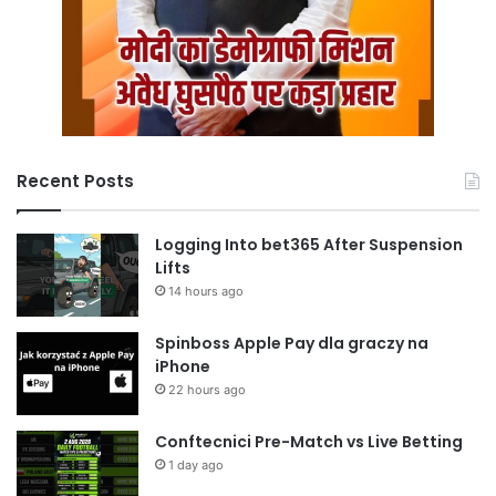
Recent Posts
Logging Into bet365 After Suspension
Lifts
14 hours ago
Spinboss Apple Pay dla graczy na
iPhone
22 hours ago
Conftecnici Pre-Match vs Live Betting
1 day ago