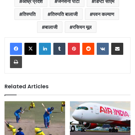
आंध्र प्रदेश
जनसेना पार्टी
डिप्टी सीएम
तिरुपति
तिरुपति बालाजी
पवन कल्याण
बालाजी
रसियन मूल
LinkedIn
Tumblr
Pinterest
Reddit
VKontakte
Share via Email
Print
Related Articles