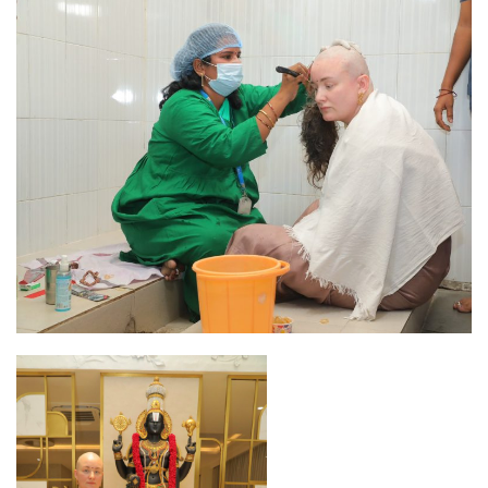
X
email