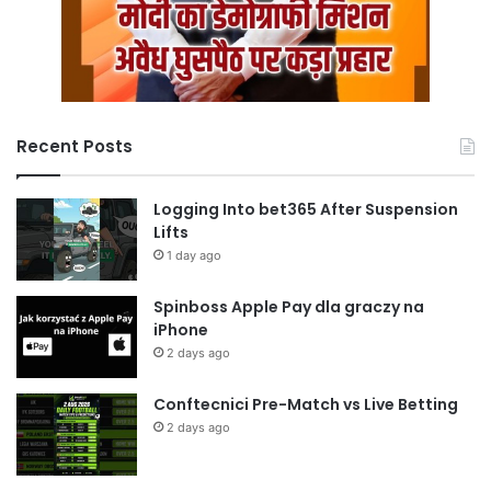
Recent Posts
Logging Into bet365 After Suspension
Lifts
1 day ago
Spinboss Apple Pay dla graczy na
iPhone
2 days ago
Conftecnici Pre-Match vs Live Betting
2 days ago